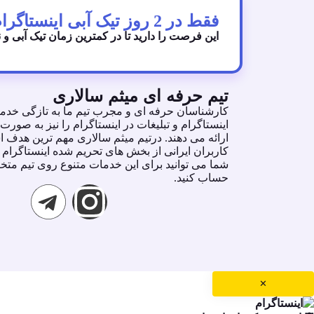
فقط در 2 روز تیک آبی اینستاگرام رو دریافت کنید!
این فرصت را دارید تا در کمترین زمان تیک آبی و 
تیم حرفه ای میثم سالاری
كارشناسان حرفه اى و مجرب تيم ما به تازگى خدما
اينستاگرام و تبليغات در اينستاگرام را نيز به ص
ارائه مى دهند. درتيم ميثم سالارى مهم ترين هدف ا
كاربران ايرانى از بخش هاى تحريم شده اينستاگرام
شما مى توانيد براى اين خدمات متنوع روى تيم مت
حساب كنيد.
✕