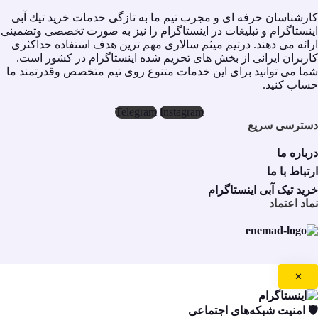
ارشناسان حرفه اى و مجرب تيم ما به تازگى خدمات خريد تيك آبى
ينستاگرام و تبليغات در اينستاگرام را نيز به صورت تخصصى وتضمينى
رائه مى دهند. درتيم ميثم سالارى مهم ترين هدف استفاده حداكثرى
اربران ايرانى از بخش هاى تحريم شده اينستاگرام در كشور است.
ما مى توانيد براى اين خدمات متنوع روى تيم متخصص وقدرتمند ما
ساب كنيد.
Telegram
Instagram
سترسی سریع
رباره ما
رتباط با ما
رید تیک آبی اینستاگرام
ماد اعتماد
✕
️ امنیت شبکه‌های اجتماعی