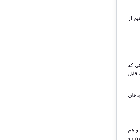
یم از
تی که
 قابل
جاهای
 و هم
ون رو