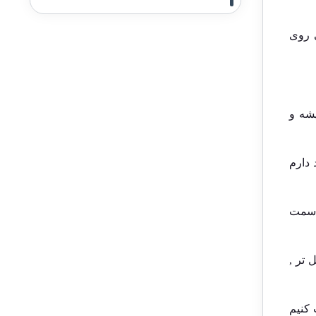
ی روی
یشه و
 دارم
ی سمت
 تر ,
 کنیم