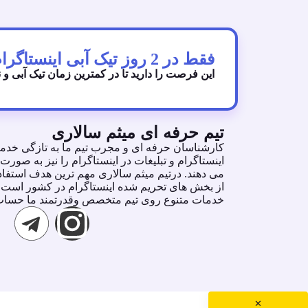
فقط در 2 روز تیک آبی اینستاگرام رو دریافت کنید!
این فرصت را دارید تا در کمترین زمان تیک آبی و 
تیم حرفه ای میثم سالاری
كارشناسان حرفه اى و مجرب تيم ما به تازگى خدما
اينستاگرام و تبليغات در اينستاگرام را نيز به صو
مى دهند. درتيم ميثم سالارى مهم ترين هدف استفاده
از بخش هاى تحريم شده اينستاگرام در كشور است. ش
خدمات متنوع روى تيم متخصص وقدرتمند ما حساب 
✕