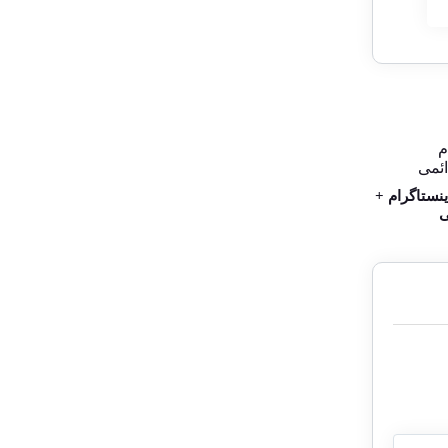
نستاگرام +
ی