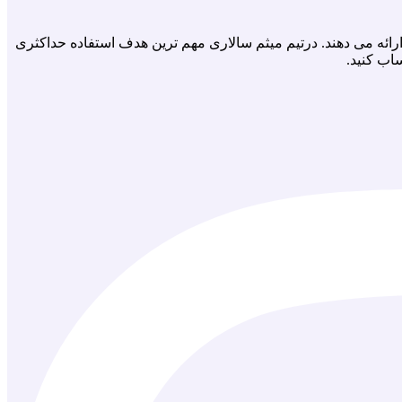
رائه مى دهند. درتيم ميثم سالارى مهم ترين هدف استفاده حداكثرى
اب كنيد.