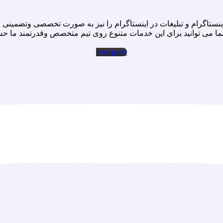
نستاگرام و تبليغات در اينستاگرام را نيز به صورت تخصصى وتضمينى ا
ما مى توانيد براى اين خدمات متنوع روى تيم متخصص وقدرتمند ما حس
Instagram