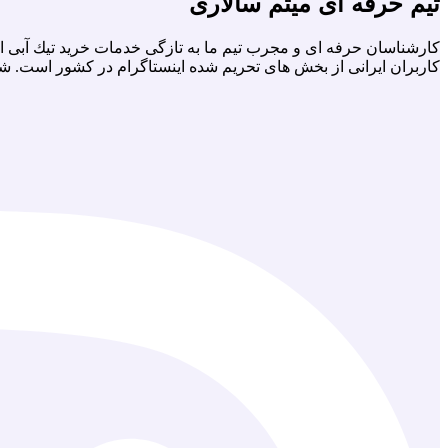
تیم حرفه ای میثم سالاری
كارشناسان حرفه اى و مجرب تيم ما به تازگى خدمات خريد تيك آبى اي
كاربران ايرانى از بخش هاى تحريم شده اينستاگرام در كشور است. ش