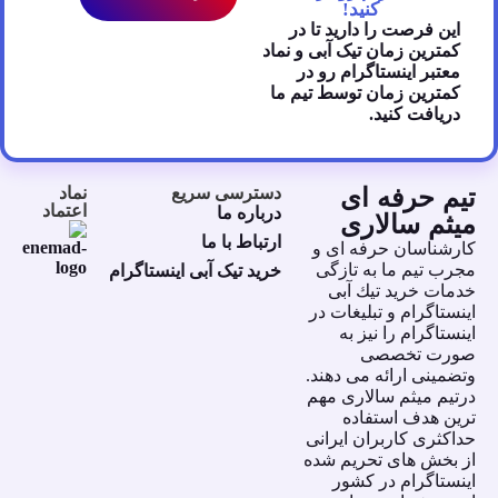
کنید!
این فرصت را دارید تا در
کمترین زمان تیک آبی و نماد
معتبر اینستاگرام رو در
کمترین زمان توسط تیم ما
دریافت کنید.
تیم حرفه ای
دسترسی سریع
نماد
اعتماد
درباره ما
میثم سالاری
ارتباط با ما
كارشناسان حرفه اى و
مجرب تيم ما به تازگى
خرید تیک آبی اینستاگرام
خدمات خريد تيك آبى
اينستاگرام و تبليغات در
اينستاگرام را نيز به
صورت تخصصى
وتضمينى ارائه مى دهند.
درتيم ميثم سالارى مهم
ترين هدف استفاده
حداكثرى كاربران ايرانى
از بخش هاى تحريم شده
اينستاگرام در كشور