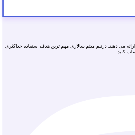
رائه مى دهند. درتيم ميثم سالارى مهم ترين هدف استفاده حداكثرى
اب كنيد.