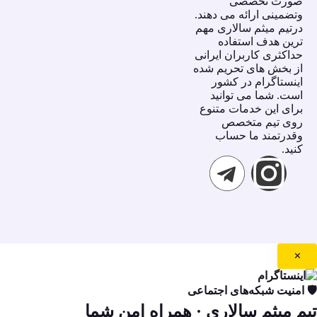
صورت تخصصى
وتضمينى ارائه مى دهند.
درتيم ميثم سالارى مهم
ترين هدف استفاده
حداكثرى كاربران ايرانى
از بخش هاى تحريم شده
اينستاگرام در كشور
است. شما مى توانيد
براى اين خدمات متنوع
روى تيم متخصص
وقدرتمند ما حساب
كنيد.
✕
🛡️ امنیت شبکه‌های اجتماعی
تیم میثم سالاری
· همراه امن شما