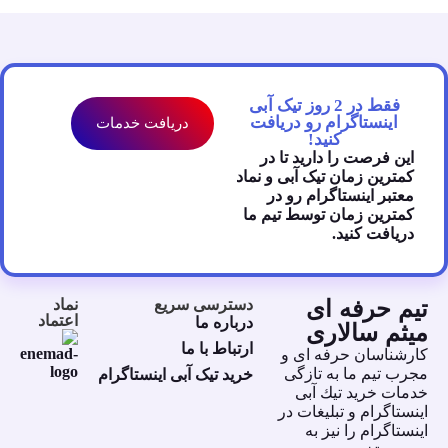
فقط در 2 روز تیک آبی
اینستاگرام رو دریافت
دریافت خدمات
کنید!
این فرصت را دارید تا در
کمترین زمان تیک آبی و نماد
معتبر اینستاگرام رو در
کمترین زمان توسط تیم ما
دریافت کنید.
تیم حرفه ای
دسترسی سریع
نماد
اعتماد
درباره ما
میثم سالاری
ارتباط با ما
كارشناسان حرفه اى و
مجرب تيم ما به تازگى
خرید تیک آبی اینستاگرام
خدمات خريد تيك آبى
اينستاگرام و تبليغات در
اينستاگرام را نيز به