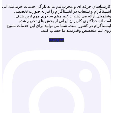
كارشناسان حرفه اى و مجرب تيم ما به تازگى خدمات خريد تيك آبى
اينستاگرام و تبليغات در اينستاگرام را نيز به صورت تخصصى
وتضمينى ارائه مى دهند. درتيم ميثم سالارى مهم ترين هدف
استفاده حداكثرى كاربران ايرانى از بخش هاى تحريم شده
اينستاگرام در كشور است. شما مى توانيد براى اين خدمات متنوع
روى تيم متخصص وقدرتمند ما حساب كنيد.
Instagram