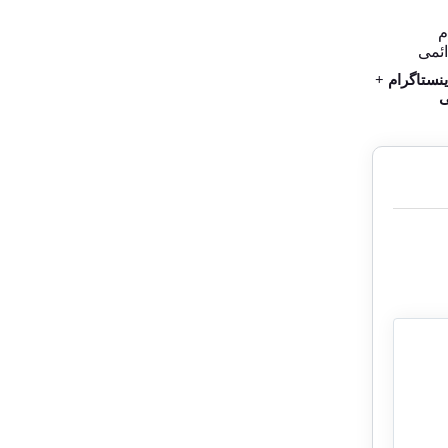
نستاگرام +
ی