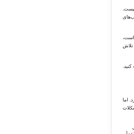
 نیست.
ب‌های
 است،
 تلاش
کنید.
. اما
شکلات
 را