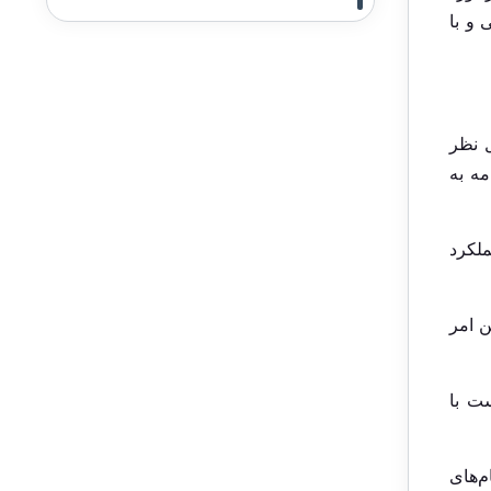
 و با
ل نظر
مه به
لکرد
ن امر
ت با
م‌های