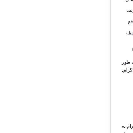
رنت
فع
فظه
ه طور
گرام
،
ام به