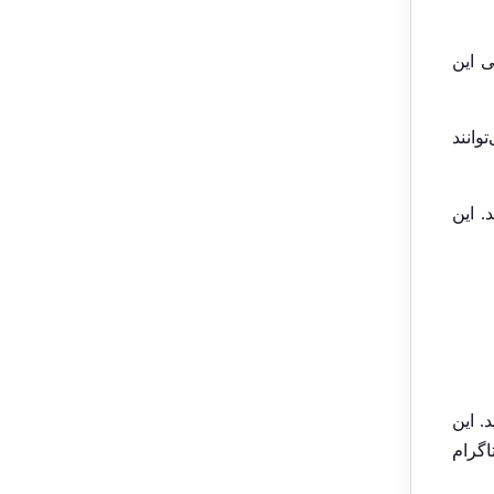
ی این
وانند
. این
د. این
گرام