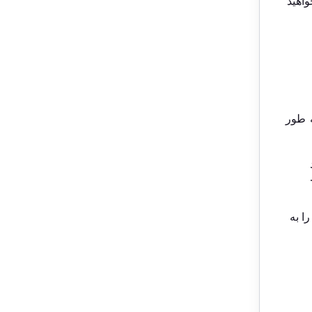
واهید
ه طور
ا به