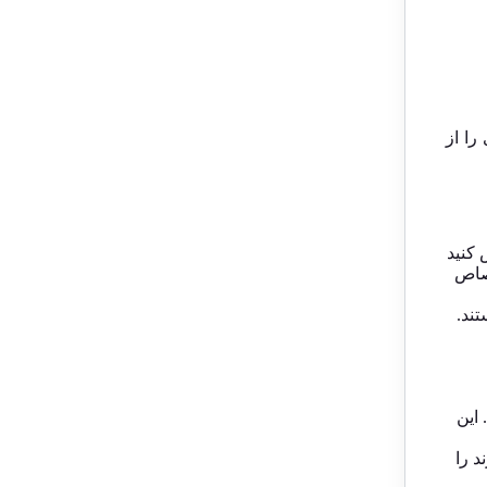
را از
 کنید
گرام اختصاص
تند.
 این
د را