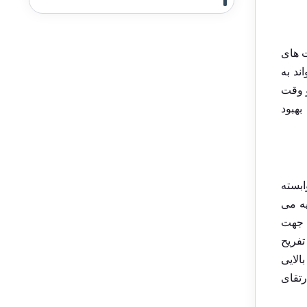
 ‌های
ند به
و وقت
بهبود
بسته
ه می‌
ه جهت
تفریح
الایی
رتقای