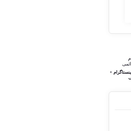
نستاگرام +
ی