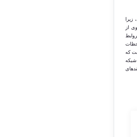
 زیرا
وی از
روابط
لحظات
ست که
 شبکه
دهای