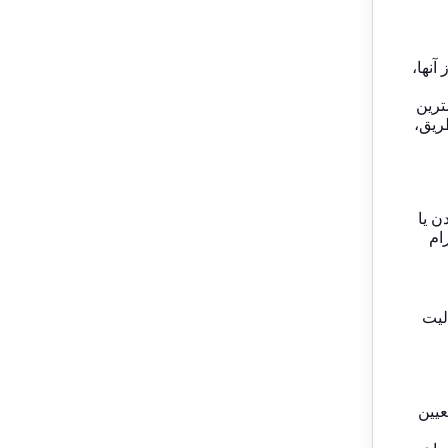
آنها،
ترین
ریق،
ن یا
ام
یت‌
عیین