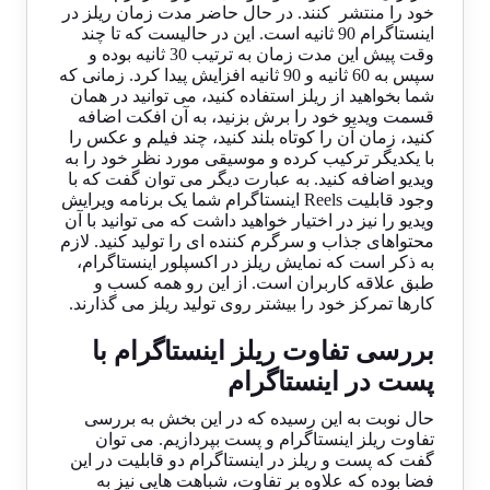
خود را منتشر کنند. در حال حاضر مدت زمان ریلز در
اینستاگرام 90 ثانیه است. این در حالیست که تا چند
وقت پیش این مدت زمان به ترتیب 30 ثانیه بوده و
سپس به 60 ثانیه و 90 ثانیه افزایش پیدا کرد. زمانی که
شما بخواهید از ریلز استفاده کنید، می توانید در همان
قسمت ویدیو خود را برش بزنید، به آن افکت اضافه
کنید، زمان آن را کوتاه بلند کنید، چند فیلم و عکس را
با یکدیگر ترکیب کرده و موسیقی مورد نظر خود را به
ویدیو اضافه کنید. به عبارت دیگر می توان گفت که با
وجود قابلیت Reels اینستاگرام شما یک برنامه ویرایش
ویدیو را نیز در اختیار خواهید داشت که می توانید با آن
محتواهای جذاب و سرگرم کننده ای را تولید کنید. لازم
به ذکر است که نمایش ریلز در اکسپلور اینستاگرام،
طبق علاقه کاربران است. از این رو همه کسب و
کارها تمرکز خود را بیشتر روی تولید ریلز می گذارند.
بررسی تفاوت ریلز اینستاگرام با
پست در اینستاگرام
حال نوبت به این رسیده که در این بخش به بررسی
تفاوت ریلز اینستاگرام و پست بپردازیم. می توان
گفت که پست و ریلز در اینستاگرام دو قابلیت در این
فضا بوده که علاوه بر تفاوت، شباهت هایی نیز به