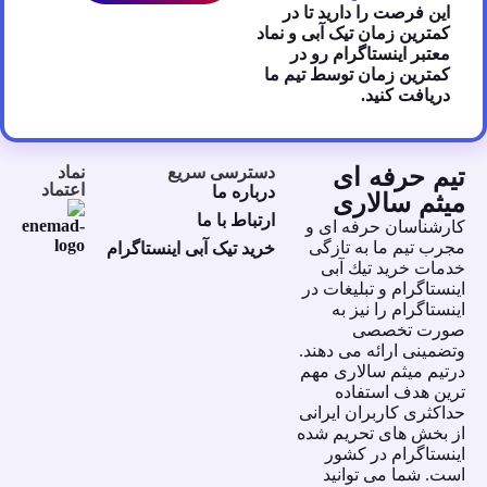
این فرصت را دارید تا در
کمترین زمان تیک آبی و نماد
معتبر اینستاگرام رو در
کمترین زمان توسط تیم ما
دریافت کنید.
تیم حرفه ای
دسترسی سریع
نماد
اعتماد
درباره ما
میثم سالاری
ارتباط با ما
كارشناسان حرفه اى و
مجرب تيم ما به تازگى
خرید تیک آبی اینستاگرام
خدمات خريد تيك آبى
اينستاگرام و تبليغات در
اينستاگرام را نيز به
صورت تخصصى
وتضمينى ارائه مى دهند.
درتيم ميثم سالارى مهم
ترين هدف استفاده
حداكثرى كاربران ايرانى
از بخش هاى تحريم شده
اينستاگرام در كشور
است. شما مى توانيد