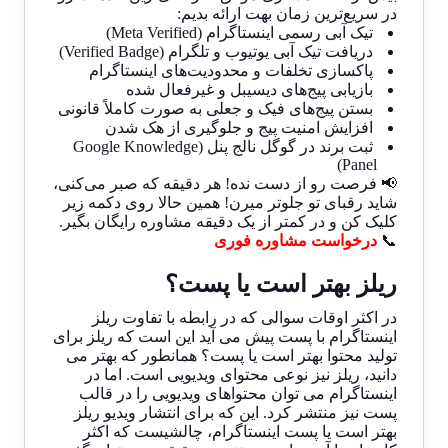
در سریع‌ترین زمان بهت ارائه بدیم:
تیک آبی رسمی اینستاگرام (Meta Verified)
دریافت تیک آبی یوتیوب و تلگرام (Verified Badge)
پاکسازی تخلفات و محدودیت‌های اینستاگرام
بازیابی پیج‌های دیسیبل و غیرفعال شده
بستن پیج‌های فیک و جعلی به صورت کاملاً قانونی
افزایش امنیت پیج و جلوگیری از هک شدن
ثبت برند در گوگل نالج پنل (Google Knowledge
Panel)
📢 فرصت رو از دست نده! هر دقیقه که صبر می‌کنی،
شاید رقبای تو جلوتر میرن! همین حالا روی دکمه زیر
کلیک کن و در کمتر از یک دقیقه مشاوره رایگان بگیر.
📞
درخواست مشاوره فوری
ریلز بهتر است یا پست؟
در اکثر اوقات سوالی که در رابطه با تفاوت ریلز
اینستاگرام با پست پیش می آید این است که ریلز برای
تولید محتوا بهتر است یا پست؟ همانطور که بهتر می
دانید، ریلز نیز نوعی محتوای ویدیویی است. اما در
اینستاگرام می توان محتواهای ویدیویی را در قالب
پست نیز منتشر کرد. این که برای انتشار ویدیو ریلز
بهتر است یا پست اینستاگرام، چالشیست که اکثر