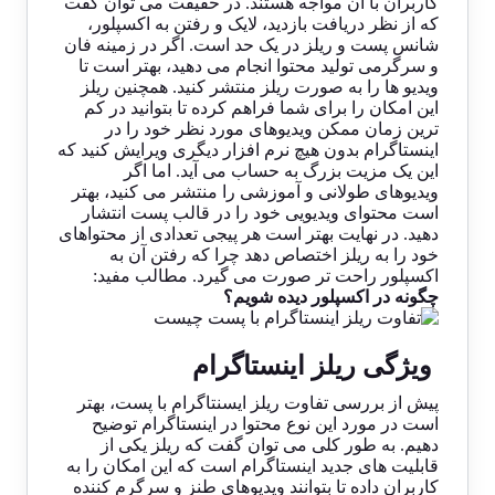
کاربران با آن مواجه هستند. در حقیقت می توان گفت
که از نظر دریافت بازدید، لایک و رفتن به اکسپلور،
شانس پست و ریلز در یک حد است. اگر در زمینه فان
و سرگرمی تولید محتوا انجام می دهید، بهتر است تا
ویدیو ها را به صورت ریلز منتشر کنید. همچنین ریلز
این امکان را برای شما فراهم کرده تا بتوانید در کم
ترین زمان ممکن ویدیوهای مورد نظر خود را در
اینستاگرام بدون هیچ نرم افزار دیگری ویرایش کنید که
این یک مزیت بزرگ به حساب می آید. اما اگر
ویدیوهای طولانی و آموزشی را منتشر می کنید، بهتر
است محتوای ویدیویی خود را در قالب پست انتشار
دهید. در نهایت بهتر است هر پیجی تعدادی از محتواهای
خود را به ریلز اختصاص دهد چرا که رفتن آن به
اکسپلور راحت تر صورت می گیرد. مطالب مفید:
چگونه در اکسپلور دیده شویم
؟
ویژگی ریلز اینستاگرام
پیش از بررسی تفاوت ریلز ایسنتاگرام با پست، بهتر
است در مورد این نوع محتوا در اینستاگرام توضیح
دهیم. به طور کلی می توان گفت که ریلز یکی از
قابلیت های جدید اینستاگرام است که این امکان را به
کاربران داده تا بتوانند ویدیوهای طنز و سرگرم کننده