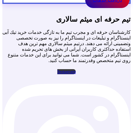
تیم حرفه ای میثم سالاری
كارشناسان حرفه اى و مجرب تيم ما به تازگى خدمات خريد تيك آبى
اينستاگرام و تبليغات در اينستاگرام را نيز به صورت تخصصى
وتضمينى ارائه مى دهند. درتيم ميثم سالارى مهم ترين هدف
استفاده حداكثرى كاربران ايرانى از بخش هاى تحريم شده
اينستاگرام در كشور است. شما مى توانيد براى اين خدمات متنوع
روى تيم متخصص وقدرتمند ما حساب كنيد.
Instagram