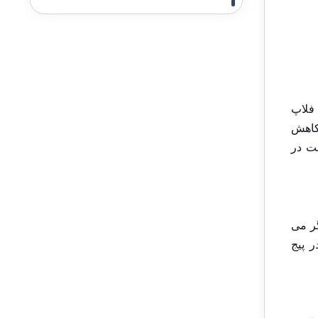
فلاپ
 کاهش
ست در
گر می
ر پیج