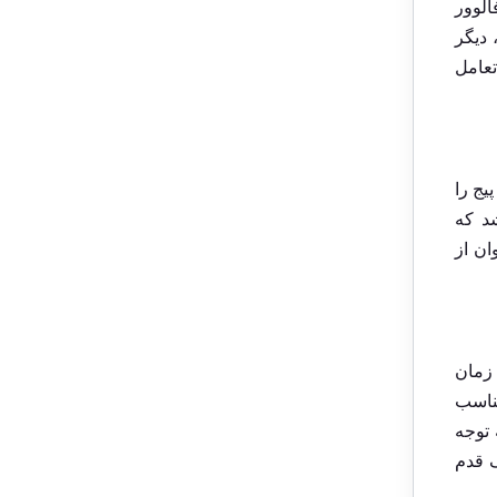
الوور
 دیگر
تعامل
یج را
شد که
ان از
 زمان
ناسب
 توجه
ک قدم