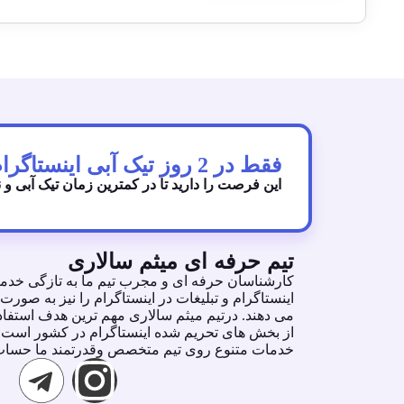
فقط در 2 روز تیک آبی اینستاگرام رو دریافت کنید!
این فرصت را دارید تا در کمترین زمان تیک آبی و 
تیم حرفه ای میثم سالاری
كارشناسان حرفه اى و مجرب تيم ما به تازگى خدما
اينستاگرام و تبليغات در اينستاگرام را نيز به صو
مى دهند. درتيم ميثم سالارى مهم ترين هدف استفاده
از بخش هاى تحريم شده اينستاگرام در كشور است. ش
خدمات متنوع روى تيم متخصص وقدرتمند ما حساب 