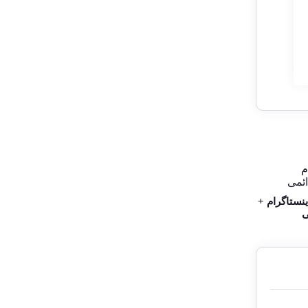
نستاگرام +
ی