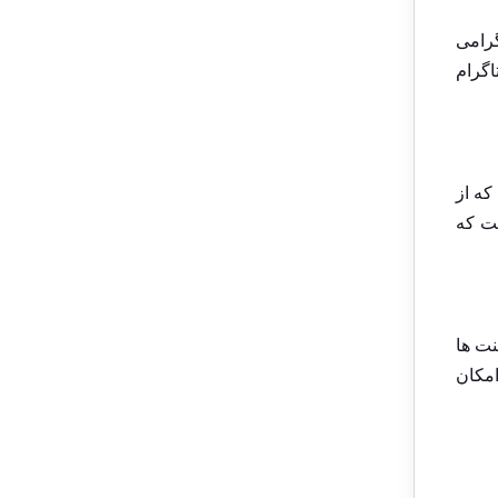
رامی
اگرام
که از
ست که
نت ها
امکان