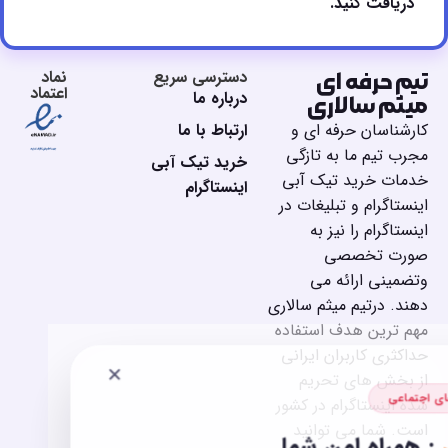
دریافت کنید.
دسترسی سریع
نماد
تیم حرفه ای
اعتماد
درباره ما
میثم سالاری
كارشناسان حرفه اى و
ارتباط با ما
مجرب تيم ما به تازگى
خرید تیک آبی
خدمات خريد تيك آبى
اینستاگرام
اينستاگرام و تبليغات در
اينستاگرام را نيز به
صورت تخصصى
وتضمينى ارائه مى
دهند. درتيم ميثم سالارى
مهم ترين هدف استفاده
حداكثرى كاربران ايرانى
✕
از بخش هاى تحريم
ای اجتماعی
شده اينستاگرام در كشور
است. شما مى توانيد