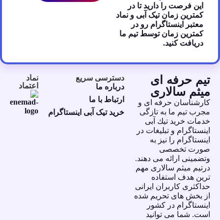
این فرصت را دارید تا در
کمترین زمان تیک آبی و نماد
معتبر اینستاگرام رو در
کمترین زمان توسط تیم ما
دریافت کنید.
تیم حرفه ای
دسترسی سریع
نماد
اعتماد
درباره ما
میثم سالاری
ارتباط با ما
كارشناسان حرفه اى و
مجرب تيم ما به تازگى
خرید تیک آبی اینستاگرام
خدمات خريد تيك آبى
اينستاگرام و تبليغات در
اينستاگرام را نيز به
صورت تخصصى
وتضمينى ارائه مى دهند.
درتيم ميثم سالارى مهم
ترين هدف استفاده
حداكثرى كاربران ايرانى
از بخش هاى تحريم شده
اينستاگرام در كشور
است. شما مى توانيد